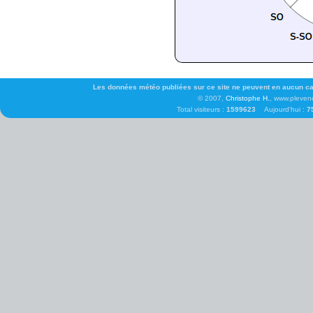
Les données météo publiées sur ce site ne peuvent en aucun cas 
© 2007,
Christophe H.
, www.pleven
Total visiteurs :
1599623
Aujourd'hui :
7