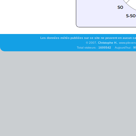
Les données météo publiées sur ce site ne peuvent en aucun cas 
© 2007,
Christophe H.
, www.pleven
Total visiteurs :
1600542
Aujourd'hui :
9