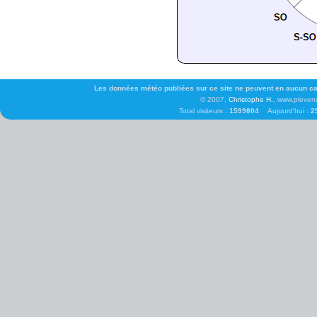
Les données météo publiées sur ce site ne peuvent en aucun cas 
© 2007,
Christophe H.
, www.pleven
Total visiteurs :
1599804
Aujourd'hui :
2