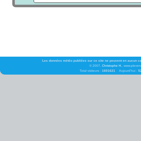
Les données météo publiées sur ce site ne peuvent en aucun cas 
© 2007,
Christophe H.
, www.pleven
Total visiteurs :
1601621
Aujourd'hui :
5