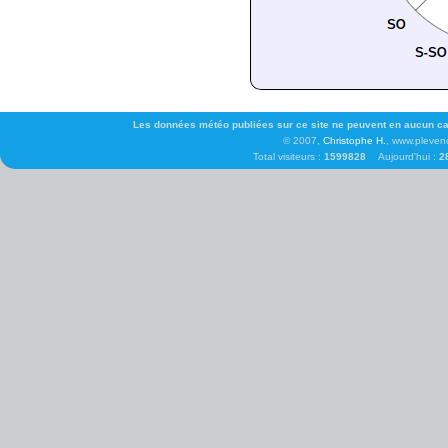
Les données météo publiées sur ce site ne peuvent en aucun cas 
© 2007,
Christophe H.
, www.pleven
Total visiteurs :
1599828
Aujourd'hui :
2