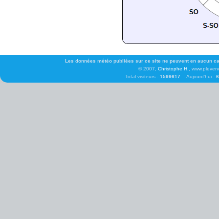
Les données météo publiées sur ce site ne peuvent en aucun cas 
© 2007,
Christophe H.
, www.pleven
Total visiteurs :
1599617
Aujourd'hui :
6