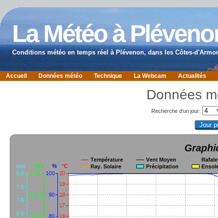
La Météo à Pléveno
Conditions météo en temps réel à Plévenon, dans les Côtes-d'Armor
Accueil
Données météo
Technique
La Webcam
Actualités
Données mé
Recherche d'un jour: