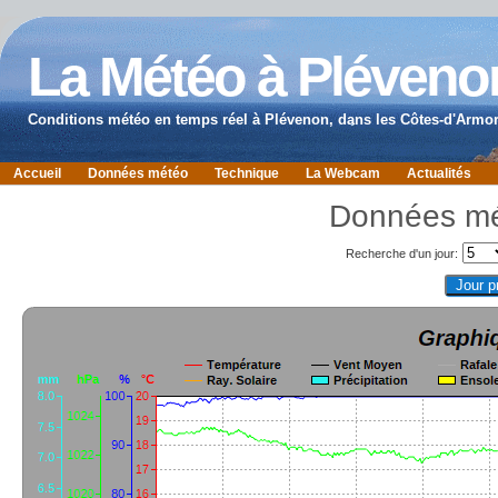
La Météo à Pléveno
Conditions météo en temps réel à Plévenon, dans les Côtes-d'Armor
Accueil
Données météo
Technique
La Webcam
Actualités
Données mé
Recherche d'un jour: