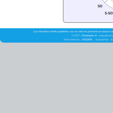
Les données météo publiées sur ce site ne peuvent en aucun cas 
© 2007,
Christophe H.
, www.pleven
Total visiteurs :
1602059
Aujourd'hui :
1