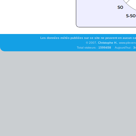
Les données météo publiées sur ce site ne peuvent en aucun cas 
© 2007,
Christophe H.
, www.pleven
Total visiteurs :
1599458
Aujourd'hui :
3