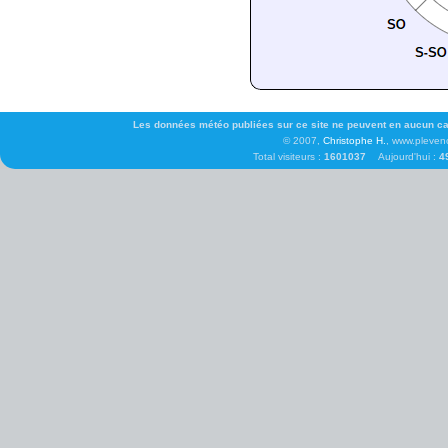
Les données météo publiées sur ce site ne peuvent en aucun cas 
© 2007,
Christophe H.
, www.pleven
Total visiteurs :
1601037
Aujourd'hui :
4