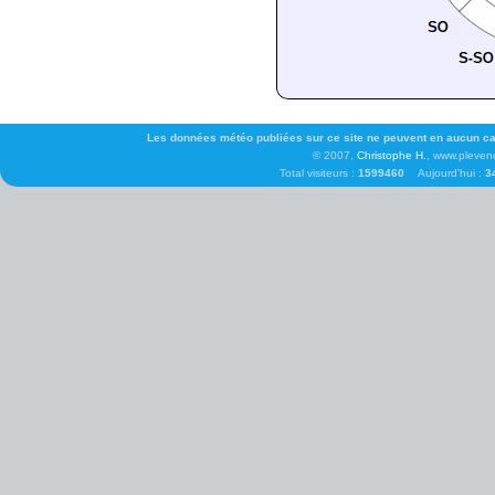
Les données météo publiées sur ce site ne peuvent en aucun cas 
© 2007,
Christophe H.
, www.pleven
Total visiteurs :
1599460
Aujourd'hui :
3