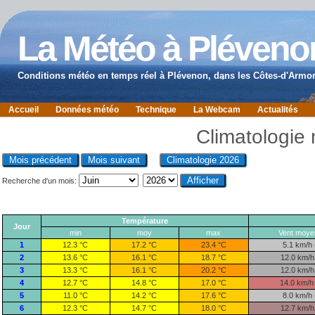
La Météo à Pléveno
Conditions météo en temps réel à Plévenon, dans les Côtes-d'Armor
Accueil
Données météo
Technique
La Webcam
Actualités
Climatologie
Recherche d'un mois:
Température
Jour
min
moy
max
Vent moye
1
12.3 °C
17.2 °C
23.4 °C
5.1 km/h 
2
13.6 °C
16.1 °C
18.7 °C
12.0 km/h
3
13.3 °C
16.1 °C
20.2 °C
12.0 km/h
4
12.7 °C
14.8 °C
17.0 °C
14.0 km/h
5
11.0 °C
14.2 °C
17.6 °C
8.0 km/h 
6
12.3 °C
14.7 °C
18.0 °C
12.7 km/h