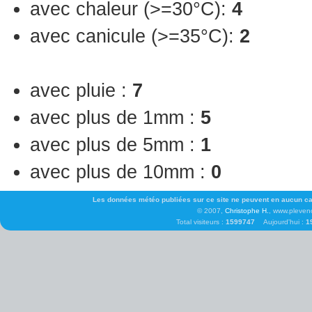
avec chaleur (>=30°C):
4
avec canicule (>=35°C):
2
avec pluie :
7
avec plus de 1mm :
5
avec plus de 5mm :
1
avec plus de 10mm :
0
Les données météo publiées sur ce site ne peuvent en aucun cas 
© 2007,
Christophe H.
, www.pleven
Total visiteurs :
1599747
Aujourd'hui :
1