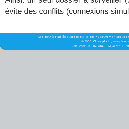
évite des conflits (connexions simul
Les données météo publiées sur ce site ne peuvent en aucun cas 
© 2007,
Christophe H.
, www.pleven
Total visiteurs :
1600840
Aujourd'hui :
2