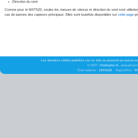
Direction du vent
Comme pour le WXT520, seules les mesure de vitesse et direction du vent sont utilisées 
cas de pannes des capteurs principaux. Elles sont toutefois disponibles sur
cette page
po
Les données météo publiées sur ce site ne peuvent en aucun cas 
© 2007,
Christophe H.
, www.pleven
Total visiteurs :
1601628
Aujourd'hui :
53