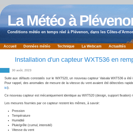
La Météo à Pléveno
Conditions météo en temps réel à Plévenon, dans les Côtes-d'Armor
Accueil
Données météo
Technique
La Webcam
Actualités
Installation d'un capteur WXT536 en r
30 août, 2023
Suite aux défauts constatés sur le WXT520, un nouveau capteur Vaisala WXT536 a été in
Pour rappel, des anomalies de mesure de la vitesse du vent avaient été détectées rapide
ici
).
Ce nouveau capteur est mécaniquement identique au WXT520 (design, support fixation) m
Les mesures fournies par ce capteur restent les mêmes, à savoir:
Pression
Température
Humidité
Pluie/grêle (cumul, intensité)
Vitesse du vent