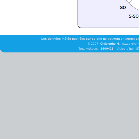
Les données météo publiées sur ce site ne peuvent en aucun cas 
© 2007,
Christophe H.
, www.pleven
Total visiteurs :
1600423
Aujourd'hui :
8